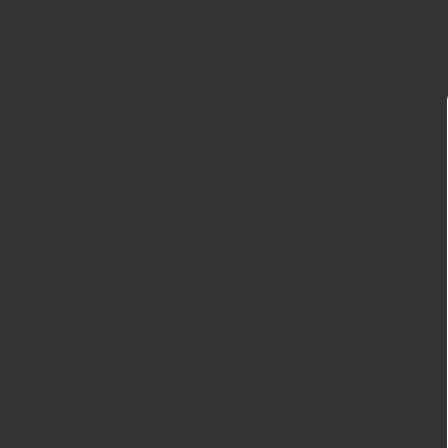
U888
U888 