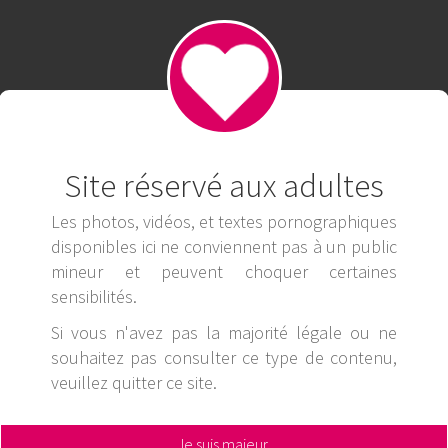
Site réservé aux adultes
Les photos, vidéos, et textes pornographiques
Trang Chính Thức | Đăng Nhập & Đăng K
disponibles ici ne conviennent pas à un public
mineur et peuvent choquer certaines
sensibilités.
Si vous n'avez pas la majorité légale ou ne
souhaitez pas consulter ce type de contenu,
veuillez
quitter ce site
.
Je suis majeur,